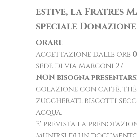
estive,
la Fratres 
speciale
Donazione
ORARI
:
accettazione dalle ore
0
sede di via Marconi 27.
NON bisogna presentarsi
colazione con caffè, thè
zuccherati, biscotti secc
acqua.
E' prevista la prenotazio
Munirsi di un documento 