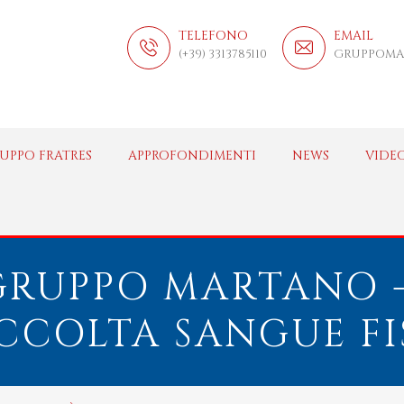
TELEFONO
EMAIL
(+39) 3313785110
GRUPPOMA
UPPO FRATRES
APPROFONDIMENTI
NEWS
VIDE
GRUPPO MARTANO -
CCOLTA SANGUE FI