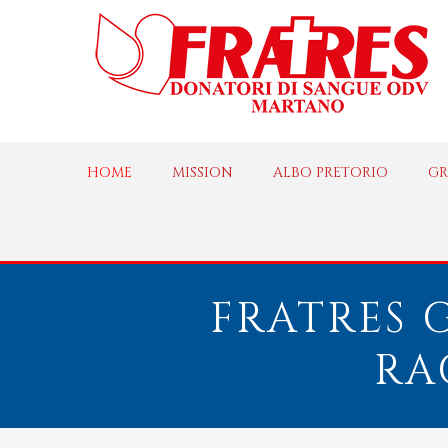
HOME
MISSION
ALBO PRETORIO
GR
FRATRES 
RA