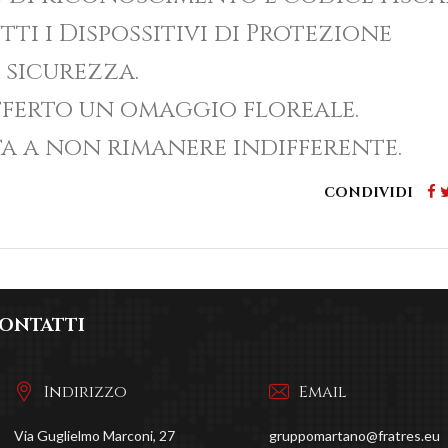
tti i Dispossitivi di Protezione
 sicurezza.
fferto un omaggio floreale.
ta a non rimanere indifferente.
CONDIVIDI
ONTATTI
Indirizzo
Email
Via Guglielmo Marconi, 27
gruppomartano@fratres.eu