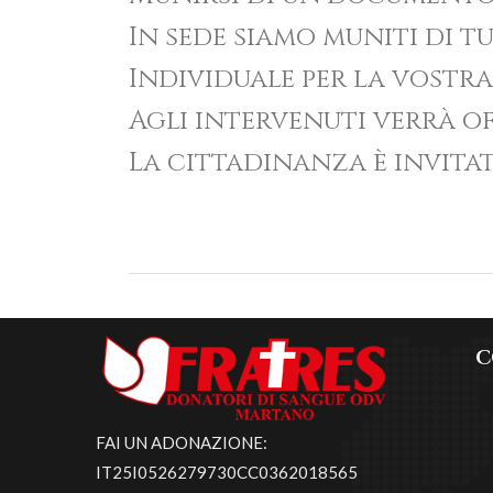
In sede siamo muniti di tu
Individuale per la vostra
Agli intervenuti verrà o
La cittadinanza è invita
C
FAI UN ADONAZIONE:
IT25I0526279730CC0362018565