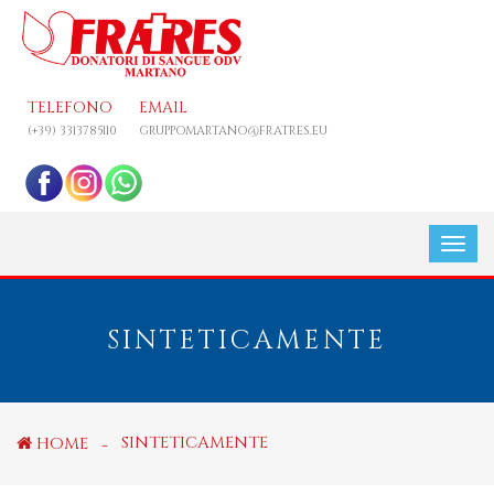
TELEFONO
EMAIL
(+39) 3313785110
GRUPPOMARTANO@FRATRES.EU
SINTETICAMENTE
SINTETICAMENTE
HOME