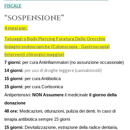
FISCALE
“SOSPENSIONE”
4 mesi per:
Tatuaggi o Body Piercing Foratura Delle Orecchie
Indagini endoscopiche (Colonscopia - Gastroscopia)
Interventi chirurgici maggiori
7 giorni:
per cura Antinfiammatori (no assunzione occasionale)
per uso di droghe leggere (cannabinoidi)
14 giorni:
15 giorni:
per cura Antibiotica
15 giorni:
per cura Cortisonica
Antipertensivi:
NON Assumere
il medicinale
il giorno della
donazione
48 ore:
Medicazioni, otturazioni, pulizia dei denti. In caso di
terapia antibiotica sempre 15 giorni
15 giorni:
Devitalizzazione, estrazione della radice dentaria,