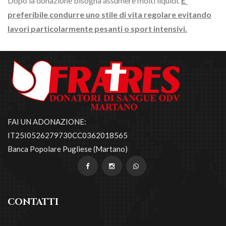
Dopo la donazione bisogna assumere molti liquidi.
E'
preferibile condurre uno stile di vita regolare evitando
lavori
particolarmente pesanti o sport intensivi.
FAI UN ADONAZIONE:
IT25I0526279730CC0362018565
Banca Popolare Pugliese (Martano)
CONTATTI