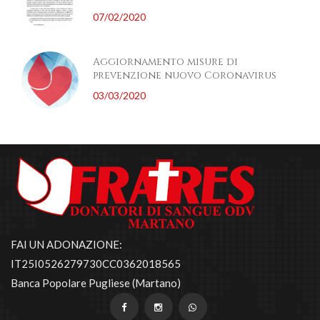
07/02/2020
Aggiornamento misure di
prevenzione nuovo Coronavirus
03/03/2020
FAI UN ADONAZIONE:
IT25I0526279730CC0362018565
Banca Popolare Pugliese (Martano)